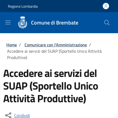
Salta al contenuto principale
Skip to footer content
Regione Lombardia
Comune di Brembate
Briciole di pane
Home
/
Comunicare con l'Amministrazione
/
Accedere ai servizi del SUAP (Sportello Unico Attività
Produttive)
Accedere ai servizi del
SUAP (Sportello Unico
Attività Produttive)
Condividi