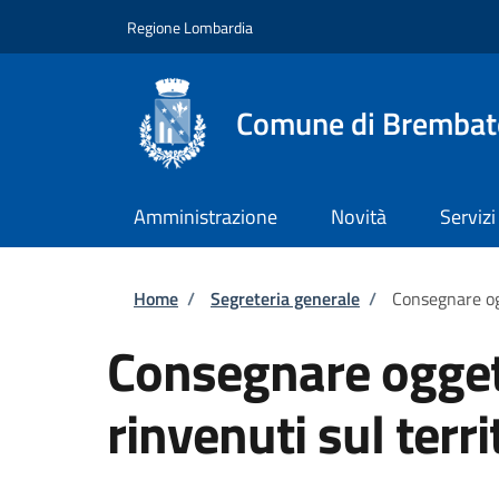
Salta al contenuto principale
Skip to footer content
Regione Lombardia
Comune di Brembat
Amministrazione
Novità
Servizi
Briciole di pane
Home
/
Segreteria generale
/
Consegnare ogg
Consegnare oggett
rinvenuti sul terri