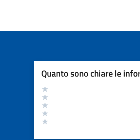
Quanto sono chiare le info
Valutazione
Valuta 5 stelle su 5
Valuta 4 stelle su 5
Valuta 3 stelle su 5
Valuta 2 stelle su 5
Valuta 1 stelle su 5