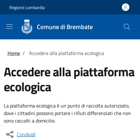
Salta al contenuto principale
Skip to footer content
Regione Lombardia
Comune di Brembate
Briciole di pane
Home
/
Accedere alla piattaforma ecologica
Accedere alla piattaforma
ecologica
La piattaforma ecologica è un punto di raccolta autorizzato,
dove i cittadini possono portare i rifiuti differenziati che non
sono raccolti a domicilio.
Condividi