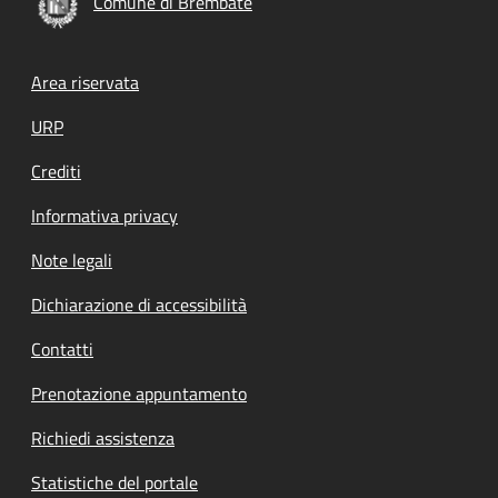
Comune di Brembate
Footer menu
Area riservata
URP
Crediti
Informativa privacy
Note legali
Dichiarazione di accessibilità
Contatti
Prenotazione appuntamento
Richiedi assistenza
Statistiche del portale