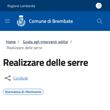
Salta al contenuto principale
Skip to footer content
Regione Lombardia
Comune di Brembate
Briciole di pane
Home
/
Guida agli interventi edilizi
/
Realizzare delle serre
Realizzare delle serre
Condividi
Normativa di riferimento