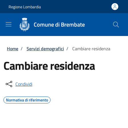
Salta al contenuto principale
Skip to footer content
Regione Lombardia
Comune di Brembate
Briciole di pane
Home
/
Servizi demografici
/
Cambiare residenza
Cambiare residenza
Condividi
Normativa di riferimento