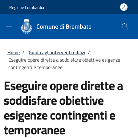
Salta al contenuto principale
Skip to footer content
Regione Lombardia
Comune di Brembate
Briciole di pane
Home
/
Guida agli interventi edilizi
/
Eseguire opere dirette a soddisfare obiettive esigenze
contingenti e temporanee
Eseguire opere dirette a
soddisfare obiettive
esigenze contingenti e
temporanee