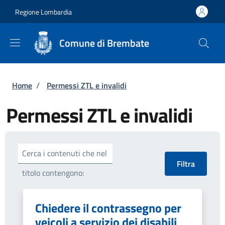
Salta al contenuto principale
Skip to footer content
Regione Lombardia
Comune di Brembate
Briciole di pane
Home
/
Permessi ZTL e invalidi
Permessi ZTL e invalidi
Cerca i contenuti che nel
titolo contengono:
Chiedere il contrassegno per
veicoli a servizio dei disabili