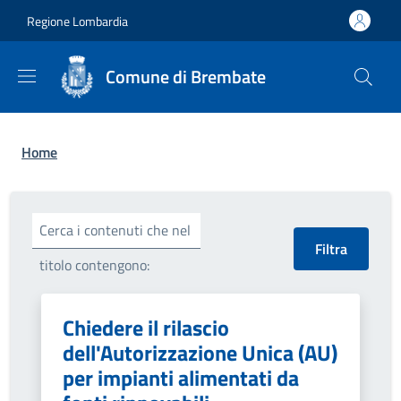
Salta al contenuto principale
Skip to footer content
Regione Lombardia
Comune di Brembate
Briciole di pane
Home
Cerca i contenuti che nel
titolo contengono:
Chiedere il rilascio
dell'Autorizzazione Unica (AU)
per impianti alimentati da