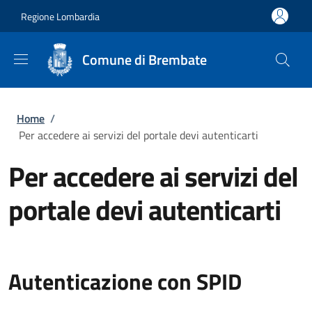
Salta al contenuto principale
Skip to footer content
Regione Lombardia
Comune di Brembate
Briciole di pane
Home
/
Per accedere ai servizi del portale devi autenticarti
Per accedere ai servizi del
portale devi autenticarti
Autenticazione con SPID