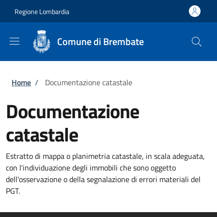
Salta al contenuto principale
Skip to footer content
Regione Lombardia
Comune di Brembate
Briciole di pane
Home
/
Documentazione catastale
Documentazione
catastale
Estratto di mappa o planimetria catastale, in scala adeguata,
con l'individuazione degli immobili che sono oggetto
dell'osservazione o della segnalazione di errori materiali del
PGT.