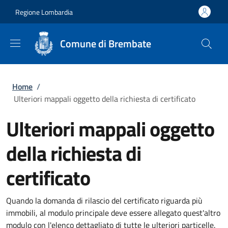
Salta al contenuto principale
Skip to footer content
Regione Lombardia
Comune di Brembate
Briciole di pane
Home
/
Ulteriori mappali oggetto della richiesta di certificato
Ulteriori mappali oggetto
della richiesta di
certificato
Quando la domanda di rilascio del certificato riguarda più
immobili, al modulo principale deve essere allegato quest'altro
modulo con l'elenco dettagliato di tutte le ulteriori particelle.