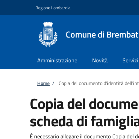
Salta al contenuto principale
Skip to footer content
Regione Lombardia
Comune di Brembat
Amministrazione
Novità
Servizi
Briciole di pane
Home
/
Copia del documento d'identità dell'int
Copia del document
scheda di famigli
È necessario allegare il documento Copia del doc