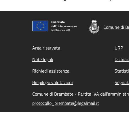
Comune di B
Footer menu
Area riservata
URP
Note legali
Dichiar
Richiedi assistenza
Statist
Riepilogo valutazioni
Segnala
Comune di Brembate - Partita IVA dell'amminist
protocollo_brembate@legalmail.it