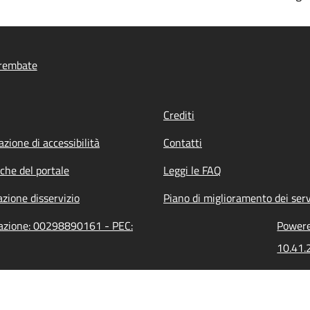
rembate
Crediti
azione di accessibilità
Contatti
iche del portale
Leggi le FAQ
zione disservizio
Piano di miglioramento dei serv
razione: 00298890161 - PEC:
Powered
10.41.