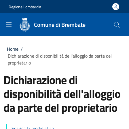
Salta al contenuto principale
Skip to footer content
Regione Lombardia
Comune di Brembate
Briciole di pane
Home
/
Dichiarazione di disponibilità dell'alloggio da parte del
proprietario
Dichiarazione di
disponibilità dell'alloggio
da parte del proprietario
Scarica la modulistica