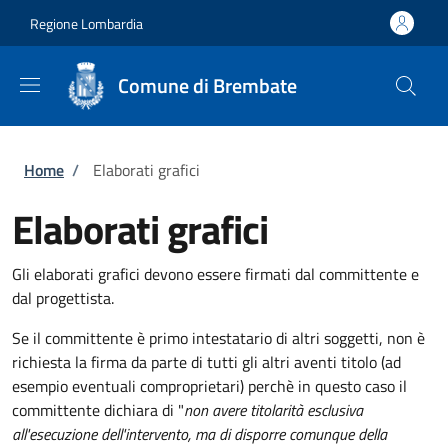
Salta al contenuto principale
Skip to footer content
Regione Lombardia
Comune di Brembate
Briciole di pane
Home
/
Elaborati grafici
Elaborati grafici
Gli elaborati grafici devono essere firmati dal committente e
dal progettista.
Se il committente è primo intestatario di altri soggetti, non è
richiesta la firma da parte di tutti gli altri aventi titolo (ad
esempio eventuali comproprietari) perchè in questo caso il
committente dichiara di "
non avere titolarità esclusiva
all'esecuzione dell'intervento, ma di disporre comunque della