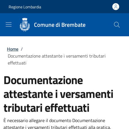
Salta al contenuto principale
Skip to footer content
Regione Lombardia
Comune di Brembate
Briciole di pane
Home
/
Documentazione attestante i versamenti tributari
effettuati
Documentazione
attestante i versamenti
tributari effettuati
È necessario allegare il documento Documentazione
attestante i versamenti tributari effettuati alla pratica.