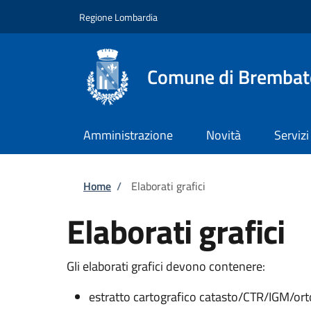
Salta al contenuto principale
Skip to footer content
Regione Lombardia
Comune di Brembat
Amministrazione
Novità
Servizi
Briciole di pane
Home
/
Elaborati grafici
Elaborati grafici
Gli elaborati grafici devono contenere:
estratto cartografico catasto/CTR/IGM/orto