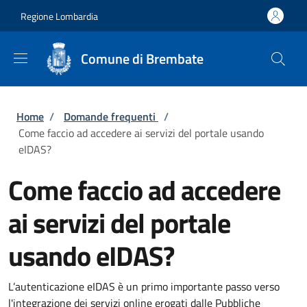
Salta al contenuto principale
Skip to footer content
Regione Lombardia
Comune di Brembate
Briciole di pane
Home
/
Domande frequenti
/
Come faccio ad accedere ai servizi del portale usando
eIDAS?
Come faccio ad accedere
ai servizi del portale
usando eIDAS?
L’autenticazione eIDAS è un primo importante passo verso
l'integrazione dei servizi online erogati dalle Pubbliche