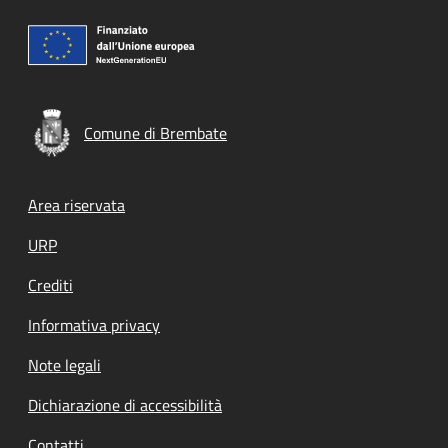
Comune di Brembate
Footer menu
Area riservata
URP
Crediti
Informativa privacy
Note legali
Dichiarazione di accessibilità
Contatti