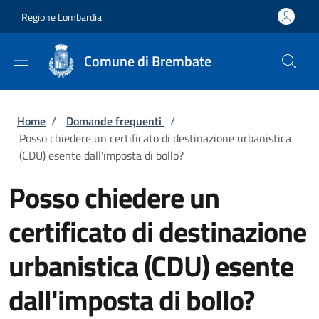
Salta al contenuto principale
Skip to footer content
Regione Lombardia
Comune di Brembate
Briciole di pane
Home
/
Domande frequenti
/
Posso chiedere un certificato di destinazione urbanistica
(CDU) esente dall'imposta di bollo?
Posso chiedere un
certificato di destinazione
urbanistica (CDU) esente
dall'imposta di bollo?