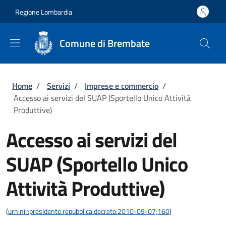
Salta al contenuto principale
Skip to footer content
Regione Lombardia
Comune di Brembate
Briciole di pane
Home
/
Servizi
/
Imprese e commercio
/
Accesso ai servizi del SUAP (Sportello Unico Attività
Produttive)
Accesso ai servizi del
SUAP (Sportello Unico
Attività Produttive)
(
urn:nir:presidente.repubblica:decreto:2010-09-07;160
)