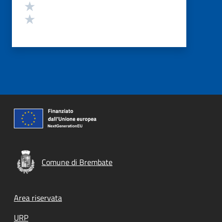
Valuta 2 stelle su 5
Valuta 1 stelle su 5
Comune di Brembate
Footer menu
Area riservata
URP