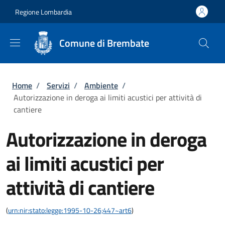
Salta al contenuto principale
Skip to footer content
Regione Lombardia
Comune di Brembate
Briciole di pane
Home
/
Servizi
/
Ambiente
/
Autorizzazione in deroga ai limiti acustici per attività di
cantiere
Autorizzazione in deroga
ai limiti acustici per
attività di cantiere
(
urn:nir:stato:legge:1995-10-26;447~art6
)