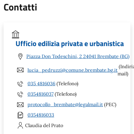
Contatti
Ufficio edilizia privata e urbanistica
Piazza Don Todeschini, 2 24041 Brembate (BG)
(Indiri
lucia_pedruzzi@comune.brembate.bg.it
mail)
035 4816036
(Telefono)
0354816037
(Telefono)
protocollo_brembate@legalmail.it
(PEC)
0354816033
Claudia
del Prato