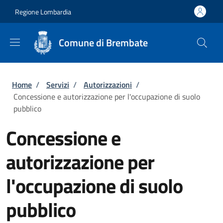
Salta al contenuto principale
Skip to footer content
Regione Lombardia
Comune di Brembate
Briciole di pane
Home
/
Servizi
/
Autorizzazioni
/
Concessione e autorizzazione per l'occupazione di suolo
pubblico
Concessione e
autorizzazione per
l'occupazione di suolo
pubblico