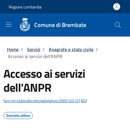
Salta al contenuto principale
Skip to footer content
Regione Lombardia
Comune di Brembate
Briciole di pane
Home
/
Servizi
/
Anagrafe e stato civile
/
Accesso ai servizi dell'ANPR
Accesso ai servizi
dell'ANPR
(
urn:nir:stato:decreto.legislativo:2005-03-07;82
)
Servizio attivo