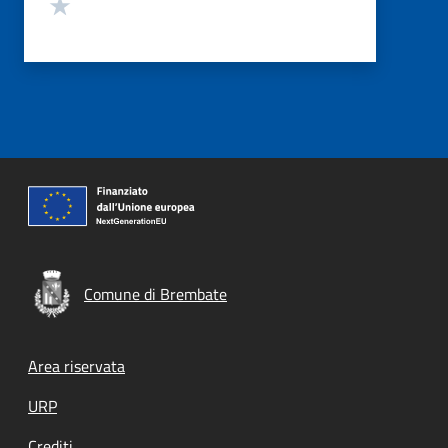
Valuta 1 stelle su 5
Comune di Brembate
Footer menu
Area riservata
URP
Crediti