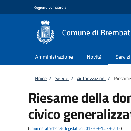
Salta al contenuto principale
Skip to footer content
Regione Lombardia
Comune di Brembat
Amministrazione
Novità
Servizi
Briciole di pane
Home
/
Servizi
/
Autorizzazioni
/
Riesame 
Riesame della do
civico generalizza
(
urn:nir:stato:decreto.legislativo:2013-03-14;33~art5
)