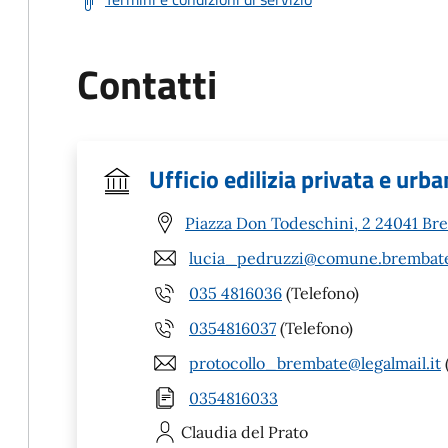
Contatti
Ufficio edilizia privata e urba
Piazza Don Todeschini, 2 24041 Br
lucia_pedruzzi@comune.brembate
035 4816036
(Telefono)
0354816037
(Telefono)
protocollo_brembate@legalmail.it
0354816033
Claudia
del Prato