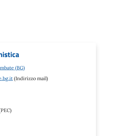
nistica
embate (BG)
.bg.it
(Indirizzo mail)
(PEC)