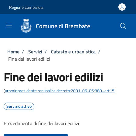
Salta al contenuto principale
Skip to footer content
Regione Lombardia
Comune di Brembate
Briciole di pane
Home
/
Servizi
/
Catasto e urbanistica
/
Fine dei lavori edilizi
Fine dei lavori edilizi
(
urn:nir:presidente.repubblica:decreto:2001-06-06;380~art15
)
Servizio attivo
Procedimento di fine dei lavori edilizi