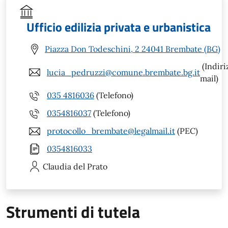
Ufficio edilizia privata e urbanistica
Piazza Don Todeschini, 2 24041 Brembate (BG)
(Indiri
lucia_pedruzzi@comune.brembate.bg.it
mail)
035 4816036
(Telefono)
0354816037
(Telefono)
protocollo_brembate@legalmail.it
(PEC)
0354816033
Claudia
del Prato
Strumenti di tutela