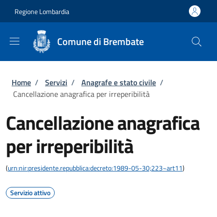
Salta al contenuto principale
Skip to footer content
Regione Lombardia
Comune di Brembate
Briciole di pane
Home
/
Servizi
/
Anagrafe e stato civile
/
Cancellazione anagrafica per irreperibilità
Cancellazione anagrafica
per irreperibilità
(
urn:nir:presidente.repubblica:decreto:1989-05-30;223~art11
)
Servizio attivo