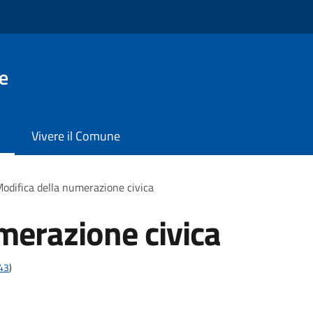
e
Vivere il Comune
odifica della numerazione civica
merazione civica
t43
)