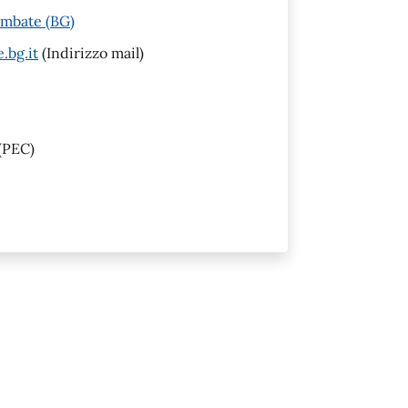
embate (BG)
.bg.it
(Indirizzo mail)
(PEC)