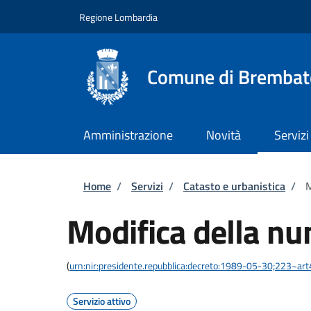
Salta al contenuto principale
Skip to footer content
Regione Lombardia
Comune di Brembat
Amministrazione
Novità
Servizi
Briciole di pane
Home
/
Servizi
/
Catasto e urbanistica
/
M
Modifica della nu
(
urn:nir:presidente.repubblica:decreto:1989-05-30;223~ar
Servizio attivo