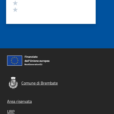
Valuta 2 stelle su 5
Valuta 1 stelle su 5
Comune di Brembate
Footer menu
Area riservata
URP