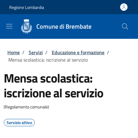
Salta al contenuto principale
Skip to footer content
Regione Lombardia
Comune di Brembate
Briciole di pane
Home
/
Servizi
/
Educazione e formazione
/
Mensa scolastica: iscrizione al servizio
Mensa scolastica:
iscrizione al servizio
(Regolamento comunale)
Servizio attivo