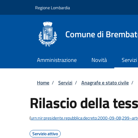
Salta al contenuto principale
Skip to footer content
Regione Lombardia
Comune di Brembat
Amministrazione
Novità
Servizi
Briciole di pane
Home
/
Servizi
/
Anagrafe e stato civile
/
Rilascio della tes
(
urn:nir:presidente.repubblica:decreto:2000-09-08;299~art
Servizio attivo