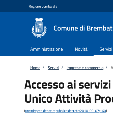
Salta al contenuto principale
Skip to footer content
Regione Lombardia
Comune di Brembat
Amministrazione
Novità
Servizi
Briciole di pane
Home
/
Servizi
/
Imprese e commercio
/
A
Accesso ai servizi
Unico Attività Pro
(
urn:nir:presidente.repubblica:decreto:2010-09-07;160
)