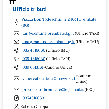
Ufficio tributi
Piazza Don Todeschini, 2 24041 Brembate
(BG)
tari@comune.brembate.bg.it
(Ufficio TARI)
imu@comune.brembate.bg.it
(Ufficio IMU)
035 4816060
(Ufficio IMU)
035 4816030
(Ufficio TARI)
039 6613161
(Canone Unico)
(Canone
vimercate.tributi@maggioli.it
Unico)
protocollo_brembate@legalmail.it
(PEC)
0354816033
Roberto
Crippa