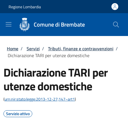
Salta al contenuto principale
Skip to footer content
Regione Lombardia
Comune di Brembate
Briciole di pane
Home
/
Servizi
/
Tributi, finanze e contravvenzioni
/
Dichiarazione TARI per utenze domestiche
Dichiarazione TARI per
utenze domestiche
(
urn:nir:stato:legge:2013-12-27;147~art1
)
Servizio attivo