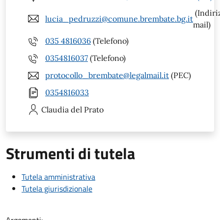
(Indiri
lucia_pedruzzi@comune.brembate.bg.it
mail)
035 4816036
(Telefono)
0354816037
(Telefono)
protocollo_brembate@legalmail.it
(PEC)
0354816033
Claudia
del Prato
Strumenti di tutela
Tutela amministrativa
Tutela giurisdizionale
Argomenti: