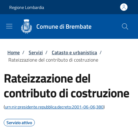
Salta al contenuto principale
Skip to footer content
Regione Lombardia
Comune di Brembate
Briciole di pane
Home
/
Servizi
/
Catasto e urbanistica
/
Rateizzazione del contributo di costruzione
Rateizzazione del
contributo di costruzione
(
urn:nir:presidente.repubblica:decreto:2001-06-06;380
)
Servizio attivo