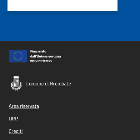
Comune di Brembate
Footer menu
Area riservata
URP
Crediti