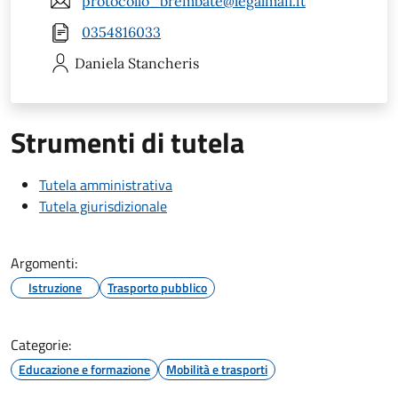
protocollo_brembate@legalmail.it
0354816033
Daniela
Stancheris
Strumenti di tutela
Tutela amministrativa
Tutela giurisdizionale
Argomenti:
Istruzione
Trasporto pubblico
Categorie:
Educazione e formazione
Mobilità e trasporti