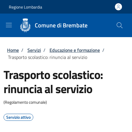
Salta al contenuto principale
Skip to footer content
Regione Lombardia
Comune di Brembate
Briciole di pane
Home
/
Servizi
/
Educazione e formazione
/
Trasporto scolastico: rinuncia al servizio
Trasporto scolastico:
rinuncia al servizio
(Regolamento comunale)
Servizio attivo