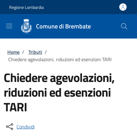
Salta al contenuto principale
Skip to footer content
Regione Lombardia
Comune di Brembate
Briciole di pane
Home
/
Tributi
/
Chiedere agevolazioni, riduzioni ed esenzioni TARI
Chiedere agevolazioni,
riduzioni ed esenzioni
TARI
Condividi