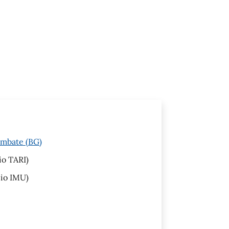
embate (BG)
io TARI)
cio IMU)