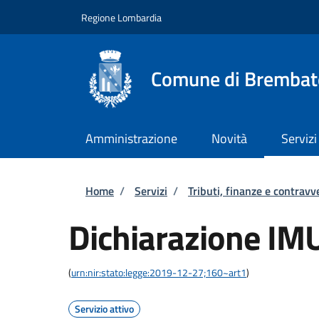
Salta al contenuto principale
Skip to footer content
Regione Lombardia
Comune di Brembat
Amministrazione
Novità
Servizi
Briciole di pane
Home
/
Servizi
/
Tributi, finanze e contravv
Dichiarazione IM
(
urn:nir:stato:legge:2019-12-27;160~art1
)
Servizio attivo