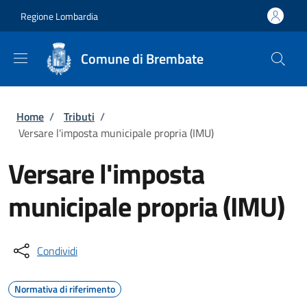
Salta al contenuto principale
Skip to footer content
Regione Lombardia
Comune di Brembate
Briciole di pane
Home
/
Tributi
/
Versare l'imposta municipale propria (IMU)
Versare l'imposta
municipale propria (IMU)
Condividi
Normativa di riferimento