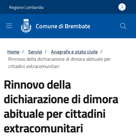
Salta al contenuto principale
Skip to footer content
Regione Lombardia
Comune di Brembate
Briciole di pane
Home
/
Servizi
/
Anagrafe e stato civile
/
Rinnovo della dichiarazione di dimora abituale per
cittadini extracomunitari
Rinnovo della
dichiarazione di dimora
abituale per cittadini
extracomunitari