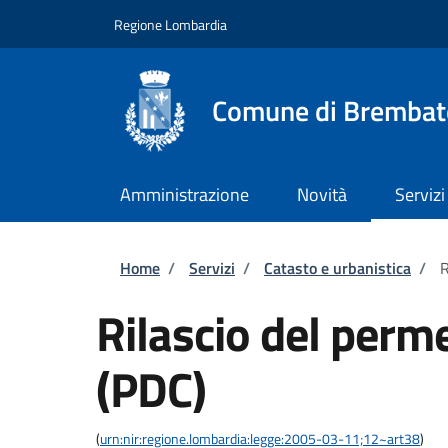
Salta al contenuto principale
Skip to footer content
Regione Lombardia
Comune di Brembat
Amministrazione
Novità
Servizi
Briciole di pane
Home
/
Servizi
/
Catasto e urbanistica
/
R
Rilascio del perme
(PDC)
(
urn:nir:regione.lombardia:legge:2005-03-11;12~art38
)